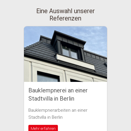
Eine Auswahl unserer
Referenzen
Bauklempnerei an einer
Baukle
Stadtvilla in Berlin
einem 
Bauklempnerarbeiten an einer
Bauklemp
Stadtvilla in Berlin
Wohnhaus 
Mehr erfahren
Mehr erf