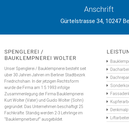
Anschrift
Gürtelstrasse 34, 10247 Be
SPENGLEREI /
LEISTU
BAUKLEMPNEREI WOLTER
Bauklempn
Unser Spenglerei / Bauklempnerei besteht seit
Dacharbei
über 30 Jahren Jahren im Berliner Stadtbezirk
Dachrepar
Friedrichshain. In der jetzigen Rechtsform
Sonderkon
wurde die Firma am 1.5.1993 infolge
Fassadenk
Zusammenlegung der Firma Bauklempnerei
Kurt Wolter (Vater) und Guido Wolter (Sohn)
Kupferarb
gegründet. Das Unternehmen beschäftigt 25
Denkmalpf
Fachkräfte. Ständig werden 2-3 Lehrlinge im
Liftarbeite
"Bauklempnerberuf" ausgebildet.