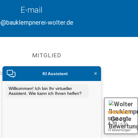
E-mail
o@bauklempnerei-wolter.de
MITGLIED
×
o. Betriebs
KI Assistent
Willkommen! Ich bin Ihr virtueller
Assistent. Wie kann ich Ihnen helfen?
SEHR GUT
4.70
/ 5.00
14 Bewertungen