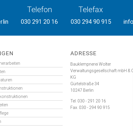
Telefon
Telefax
rlin
030 291 20 16
030 294 90 915
inf
NGEN
ADRESSE
erarbeiten
Bauklempnerei Wolter
Verwaltungsgesellschaft mbH & C
ten
KG
aturen
Gürtelstraße 34
struktionen
10247 Berlin
onstruktionen
Tel. 030 - 291 20 16
eiten
Fax. 030 - 294 90 915
lege
n