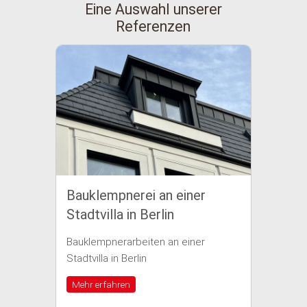
Eine Auswahl unserer
Referenzen
Bauklempnerei an einer
Baukle
Stadtvilla in Berlin
einem 
Bauklempnerarbeiten an einer
Bauklemp
Stadtvilla in Berlin
Wohnhaus 
Mehr erfahren
Mehr erf