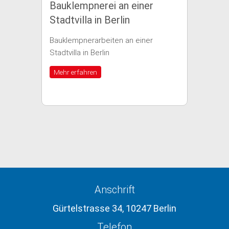
Bauklempnerei an einer
Baukle
Stadtvilla in Berlin
einem 
Bauklempnerarbeiten an einer
Bauklemp
Stadtvilla in Berlin
Wohnhaus 
Mehr erfahren
Mehr erf
Anschrift
Gürtelstrasse 34, 10247 Berlin
Telefon