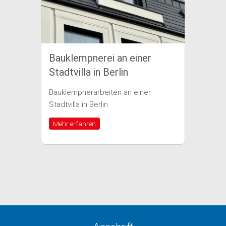
Bauklempnerei an einer
Baukle
Stadtvilla in Berlin
einem 
Bauklempnerarbeiten an einer
Bauklemp
Stadtvilla in Berlin
Wohnhaus 
Mehr erfahren
Mehr erf