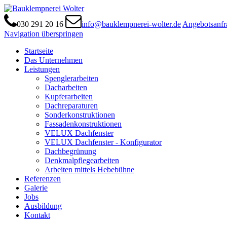
030 291 20 16
info@bauklempnerei-wolter.de
Angebotsanfr
Navigation überspringen
Startseite
Das Unternehmen
Leistungen
Spenglerarbeiten
Dacharbeiten
Kupferarbeiten
Dachreparaturen
Sonderkonstruktionen
Fassadenkonstruktionen
VELUX Dachfenster
VELUX Dachfenster - Konfigurator
Dachbegrünung
Denkmalpflegearbeiten
Arbeiten mittels Hebebühne
Referenzen
Galerie
Jobs
Ausbildung
Kontakt